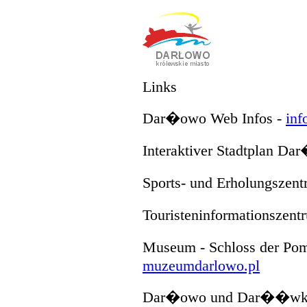
Links
Dar�owo Web Infos -
inf
Interaktiver Stadtplan D
Sports- und Erholungsze
Touristeninformationszen
Museum - Schloss der Po
muzeumdarlowo.pl
Dar�owo und Dar��wko au