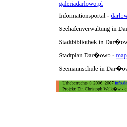
galeriadarlowo.pl
Informationsportal -
darlow
Seehafenverwaltung in D
Stadtbibliothek in Dar�o
Stadtplan Dar�owo -
map
Seemannschule in Dar�o
Urheberrechts © 2006, 2007
info.d
Projekt: Ein Christoph Walk�w - e